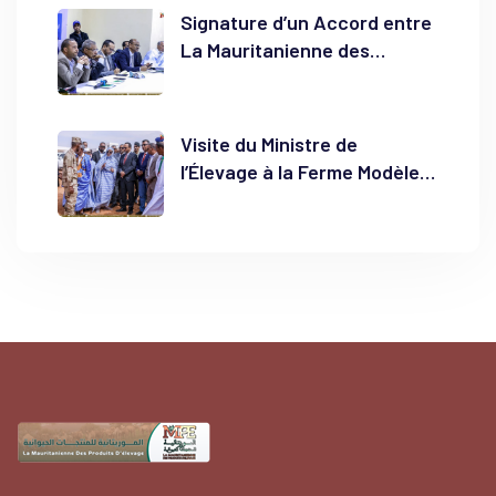
Signature d’un Accord entre
La Mauritanienne des
Produits d’Élevage et la
Société Mauritanienne des
Produits Laitiers pour
Visite du Ministre de
Renforcer le Bassin Laitier
l’Élevage à la Ferme Modèle
du Hodh El Chargui
de El Bahga : Un Pas Vers
l’Autonomie Laitière et la
Sécurisation des Éleveurs à
Néma