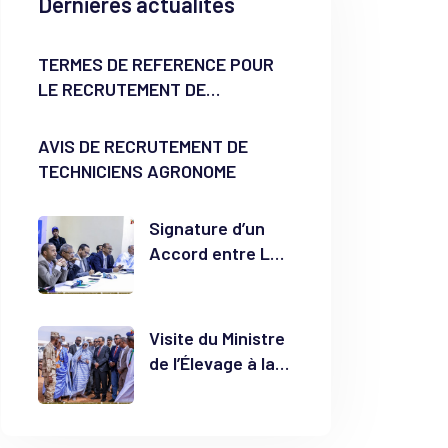
Dernières actualités
TERMES DE REFERENCE POUR
LE RECRUTEMENT DE
TECHNICIENS AGRONOME
AVIS DE RECRUTEMENT DE
TECHNICIENS AGRONOME
Signature d’un
Accord entre La
Mauritanienne
des Produits
d’Élevage et la
Visite du Ministre
Société
de l’Élevage à la
Mauritanienne
Ferme Modèle de
des Produits
El Bahga : Un Pas
Laitiers pour
Vers l’Autonomie