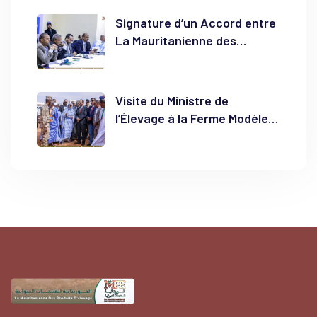
Signature d’un Accord entre
La Mauritanienne des
Produits d’Élevage et la
Société Mauritanienne des
Produits Laitiers pour
Visite du Ministre de
Renforcer le Bassin Laitier
l’Élevage à la Ferme Modèle
du Hodh El Chargui
de El Bahga : Un Pas Vers
l’Autonomie Laitière et la
Sécurisation des Éleveurs à
Néma