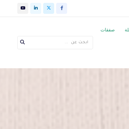
لة
صفقات