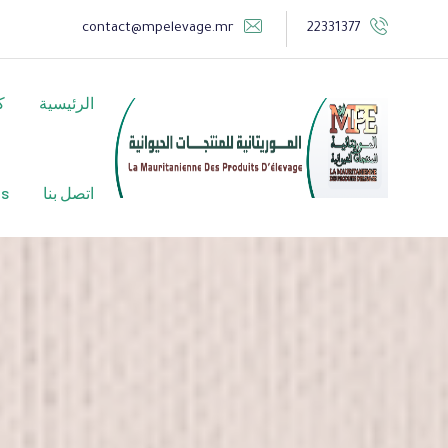
Ski
contact@mpelevage.mr
22331377
t
conten
الرئيسية
ك
اتصل بنا
is