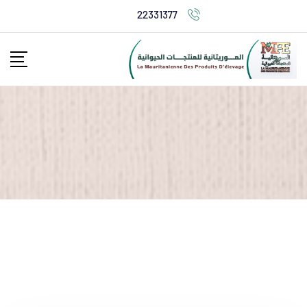
Ski
22331377
t
conten