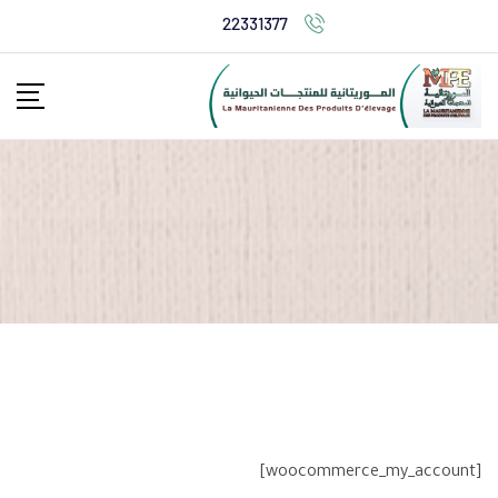
Ski
22331377
t
conten
[woocommerce_my_account]