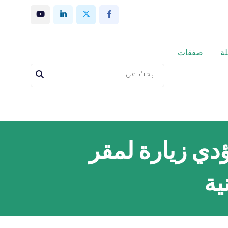
لة
صفقات
يؤدي زيارة لمقر
ية