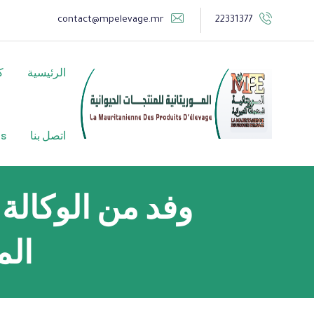
contact@mpelevage.mr
22331377
الرئيسية
ك
اتصل بنا
is
وفد من الوكالة ا
الم