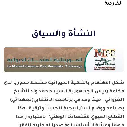
الخارجية
النشأة والسياق
شكل الاهتمام بالتنمية الحيوانية مشغلا محوريا لدى
فخامة رئيس الجمهورية السيد محمد ولد الشيخ
الغزواني ، حيث وعد في برنامجه الانتخابي(تعهداتي)
بصياغة ووضع استراتيجية لتحديث وترقية “هذا
القطاع الحيوي لاقتصادنا الوطني” باعتباره رافدا
مهما ومشغلا أساسيا ومصدرا لمحاربة الفقر