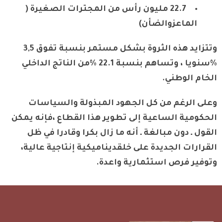
22.7 مليون رأس من المجترات الصغيرة (
الماعزوالضأن)
وتتزايد هذه الثروة بشكل مستمر بنسبة تفوق 3,5
%سنويا ، وتساهم بنسبة 22.1 %من الناتج الداخلي
الخام الوطني.
وعلى الرغم من كل الجهود المبذولة والسياسات
الحكومية الساعية إلى تطوير هذا القطاع ،فإنه يمكن
القول ـ دون مبالغة ـ أنه ما زال بكرا وقادرا في ظل
القرارات الجديدة على خلقديناميكية إنتاجية عالية،
وتوفير فرص استثمارية واعدة.