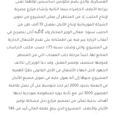
العسكرية، والذي يضم مكونتين أساسيتين أولاهما تُعنى
بزراعة الأعلاف الخضراء بينما الثانية بإنشاء مزارع عصرية
لإنتاج الحليب، إذ من المنتظر أن يمكن المشروع من تموين
الشركة الموريتانية لإنتاج الألبان بمعدل 10 آلاف طن من
الحليب سنويا. معالي الوزير المختار ولد گاگيه أدلى بتصريح في
أعقاب الزيارة عبر فيه عن اطمئنانه على تقدم الأشغال الجارية
في المشروع، والتي وصلت نسبة 75٪ حسب مكتب الدراسات
المتابع لها، لتبدأ مرحلة جلب المعدات التي من المنتظر
قدومها منتصف نوفمبر المقبل. وقد دعا الوزير إلى تكاتف
الجهود لأجل انتهاء الأشغال في الأجل القانوني نظرًا لأهمية
المشروع، منوهًا إلى أنه يعول عليه في تمويل مصنع الألبان
في النعمة بحدود 2000 لتر كحد متوسط على أن تصل طاقته
القصوى 3000 لتر، مع تأدية دوره كمنظومة نموذجية لديها
أهداف بحثية تمكن من تصميم مزارع تحل مشكلة توفير
الألبان والأعلاف. المشروع الذي يبلغ غلافه المالي أزيد من 146