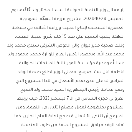
زار معالي وزير التنمية الحيوانية السيد المختار ولد گاگيه، يوم
الخميس 24-10-2024، مشروع مزرعة البهگه النموذجية
العصرية المندمجة لإنتاج الحليب وزراعة الأعلاف في منطقة
البهكة ببلدية آشميم على بعد 15 كلم شرق مدينة النعمة،
وذلك صحبة مدير ديوان والي الحوض الشرقي سيدي محمد ولد
محمد عبد الله، وبحضور الأمين العام للوزارة محمد محمود ولد
عبد الله ومديرة مؤسسة الموريتانية للمنتجات الحيوانية
فاطمة فال بنت اصوينع. معالي الوزير اطلع صحبة الوفد
المرافق له على مدى تقدم الأشغال في هذا المشروع الذي
وضع فخامة رئيس الجمهورية السيد محمد ولد الشيخ
الغزواني حجره الأساس في الـ 7 ديسمبر 2023، حيث يرتبط
المشروع بمنظومة تمويل مصنع الألبان في النعمة، ومن
المبرمج أن تنتهي الأشغال فيه مع نهاية العام الجاري. كما
تفقد الوفد مرافق المشروع المنفذ من طرف الهندسة